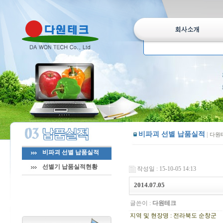
비파괴 선별 납품실적
|
다원
비파괴 선별 납품실적
선별기 납품실적현황
작성일 : 15-10-05 14:13
2014.07.05
글쓴이 :
다원테크
지역 및 현장명 : 전라북도 순창군