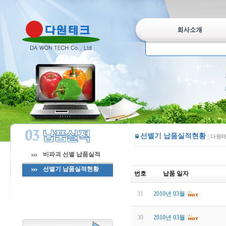
선별기 납품실적현황
|
다원테
비파괴 선별 납품실적
선별기 납품실적현황
번호
납품 일자
31
2010년 03월
30
2010년 03월