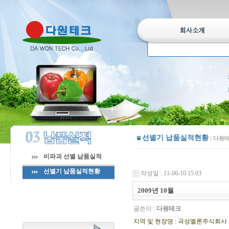
선별기 납품실적현황
|
다원테
비파괴 선별 납품실적
선별기 납품실적현황
작성일 : 11-06-10 15:03
2009년 10월
글쓴이 :
다원테크
지역 및 현장명 : 곡성멜론주식회사