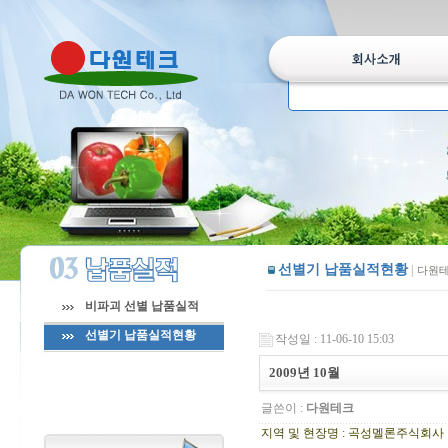
선별기 납품실적현황
|
다원테
비파괴 선별 납품실적
선별기 납품실적현황
작성일 : 11-06-10 15:03
2009년 10월
글쓴이 :
다원테크
지역 및 현장명 : 곡성멜론주식회사