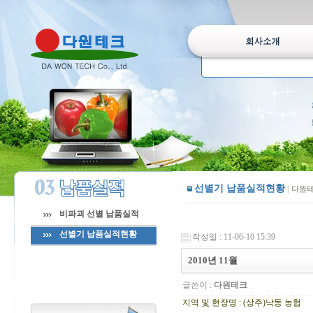
선별기 납품실적현황
|
다원테
비파괴 선별 납품실적
선별기 납품실적현황
작성일 : 11-06-10 15:39
2010년 11월
글쓴이 :
다원테크
지역 및 현장명 : (상주)낙동 농협