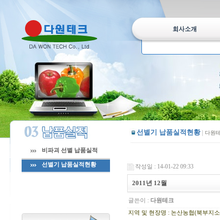
선별기 납품실적현황
|
다원테
비파괴 선별 납품실적
선별기 납품실적현황
작성일 : 14-01-22 09:33
2011년 12월
글쓴이 :
다원테크
지역 및 현장명 : 논산농협(북부지소