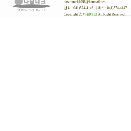
dawontech1998@hanmail.net
전화 : 041)574-4146 | 팩스 : 041)574-4147 |
Copyright ⓒ
다원테크
All Right Reserved.